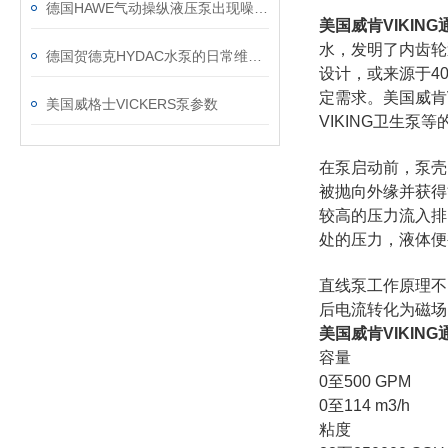
德国HAWE气动操纵液压泵出现噪音的原因及处理方法
美国威肯VIKIN
水，发明了内齿轮
德国贺德克HYDAC水泵的日常维护使用
设计，或来源于4
定需求。美国威肯V
美国威格士VICKERS泵参数
VIKING卫生泵等
在泵启动前，泵壳
被抛向外缘并获得
较高的压力流入排
处的压力，液体便
直线泵工作原理不
后电流转化为磁场
美国威肯VIKIN
容量
0至500 GPM
0至114 m3/h
粘度