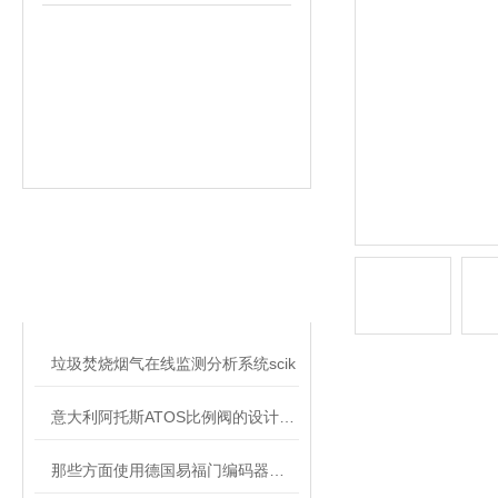
相关文章
RELATED ARTICLES
垃圾焚烧烟气在线监测分析系统scik
意大利阿托斯ATOS比例阀的设计特点
那些方面使用德国易福门编码器的连轴节E60022