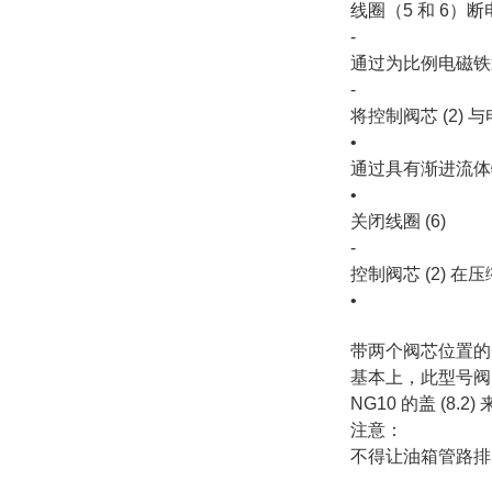
线圈（5 和 6）
‐
通过为比例电磁铁通
‐
将控制阀芯 (2)
•
通过具有渐进流体特
•
关闭线圈 (6)
‐
控制阀芯 (2) 在
•
带两个阀芯位置的阀门
基本上，此型号阀的
NG10 的盖 (8
注意：
不得让油箱管路排