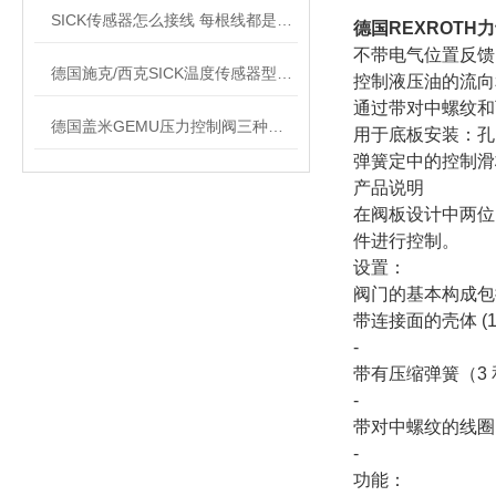
SICK传感器怎么接线 每根线都是干什么的
德国REXROTH
不带电气位置反馈
德国施克/西克SICK温度传感器型号介绍
控制液压油的流向
通过带对中螺纹和
德国盖米GEMU压力控制阀三种类型
用于底板安装：孔图按
弹簧定中的控制滑
产品说明
在阀板设计中两位
件进行控制。
设置：
阀门的基本构成包
带连接面的壳体 (1
‐
带有压缩弹簧（3 和
‐
带对中螺纹的线圈（
‐
功能：