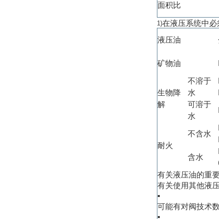
面积比
在液压系统中必
1)
液压油
矿物油
不溶于
生物降
水
解
可溶于
水
不含水
耐火
含水
有关液压油的重
有关使用其他液
▪
可能有对阀技术
▪