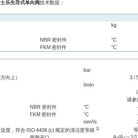
H力士乐先导式单向阀
技术数据：
kg
NBR 密封件
°C
FKM 密封件
°C
bar
由方向上）
3 / 
l/min
请参
NBR 密封件
°C
FKM 密封件
°C
mm²/s
1)
等
，符合 ISO 4406 (c) 规定的清洁度等级
A
/
A
~ 1
带预开口