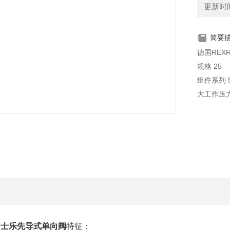
更新时间：
简要
德国REX
规格 25
组件系列 
大工作压力 
大流量 450 
H力士乐先导式单向阀
特征：