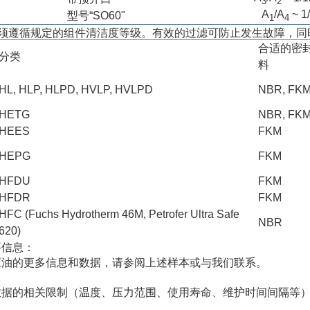
3
2
A
/
A
~ 
型号“SO60"
1
4
须遵循规定的组件清洁度等级。有效的过滤可防止发生故障，同
合适的密
分类
料
HL, HLP, HLPD, HVLP, HVLPD
NBR, FK
HETG
NBR, FK
HEES
FKM
HEPG
FKM
HFDU
FKM
HFDR
FKM
HFC (Fuchs Hydrotherm 46M, Petrofer Ultra Safe
NBR
620)
要信息：
压油的更多信息和数据，请参阅上述样本或与我们联系。
数据的相关限制（温度、压力范围、使用寿命、维护时间间隔等