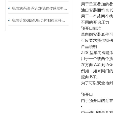
用于垂直叠加的
德国施克/西克SICK温度传感器型号介绍
油口安装面符合 ISO 
用于一个或两个
德国盖米GEMU压力控制阀三种类型
不同的开启压力
预开口标准
单向阀安装套件
可应要求提供特
产品说明
Z2S 型单向阀
用于一个或两个
在方向 A① 到 
例如，如果阀门的流
流向 B➀。
为了可以安全地封闭
预开口
由于预开口的存
▪
由于使用的是具