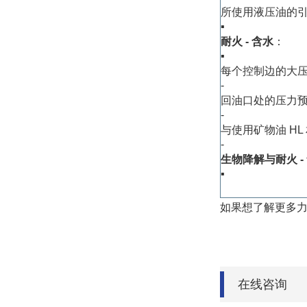
所使用液压油的引
▪
耐火 - 含水
：
▪
每个控制边的大压差 
‐
回油口处的压力预
‐
与使用矿物油 HL 
‐
生物降解与耐火 -
▪
如果想了解更多
在线咨询