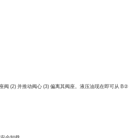
。
阀 (2) 并推动阀心 (3) 偏离其阀座。液压油现在即可从 B②
以安全卸载。