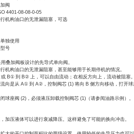
叠加阀
4401-08-08-0-05
执行机构油口的无泄漏阻塞，可选
可单独使用
殊型号
是采用叠加阀板设计的先导式单向阀。
执行机构油口的无泄漏阻塞，甚至能够用于长期停机的情况。
A② 或 B① 到 B② 上，可以自由流动；在相反方向上，流动被阻塞
向是从 A① 到 A②，控制阀芯 (1) 将向 B 侧方向移动，打开球座
球座阀 (2)，必须液压卸载控制阀芯 (1)（请参阅油路示例）。
在，加压液体可以进行衰减降压。这样避免了可能的换向冲击。
有扩大的开口控制面积比的两级设置，使用较低的先导压力也可