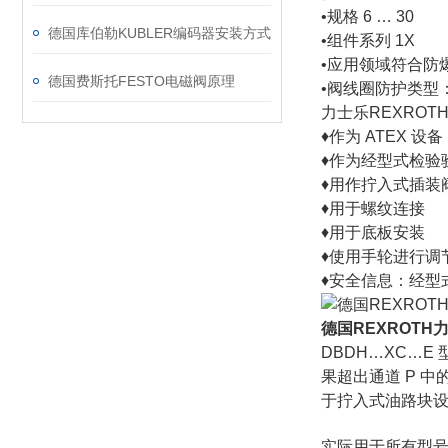
•规格 6 … 30
德国库伯勒KUBLER编码器安装方式
•组件系列 1X
•应用领域符合防爆指令 2
德国费斯托FESTO电磁阀原理
•阀线圈防护类型：c (
力士乐REXROT
♦作为 ATEX 设备
♦作为经型式检验验
♦用作拧入式插装
♦用于螺纹连接
♦用于底板安装
♦使用手轮进行调
♦安全信息：经型式
德国REXROT
DBDH…XC…E
果超出通道 P 
于拧入式油路块设
实际用于所有型号的