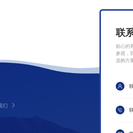
联
贴心的
参观，
选购方
我们
联