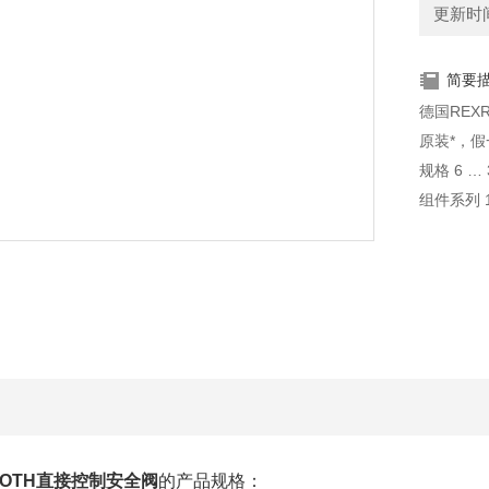
更新时间：
简要
德国REX
原装*，假
规格 6 … 
组件系列 
ROTH直接控制安全阀
的产品规格：