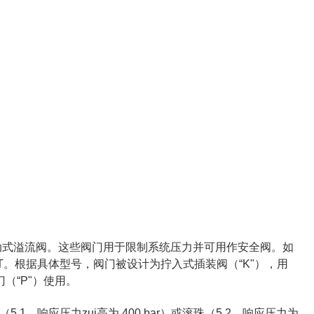
证的直动式溢流阀。这些阀门用于限制系统压力并可用作安全阀。如
 T。根据具体型号，阀门被设计为拧入式插装阀（“K"），用
（“P"）使用。
1，响应压力zui高为 400 bar）或滚珠（5.2，响应压力为