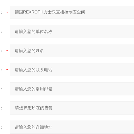
：
：
：
：
：
：
：