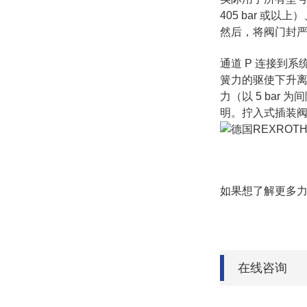
405 bar 或以
然后，将阀门封
通道 P 连接到
簧力的驱使下升离
力（以 5 ba
明。拧入式插装阀型号 D
如果想了解更多
在线咨询