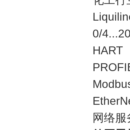
Liqu
0/4...2
HART
PROFI
Modbus
EtherN
网络服