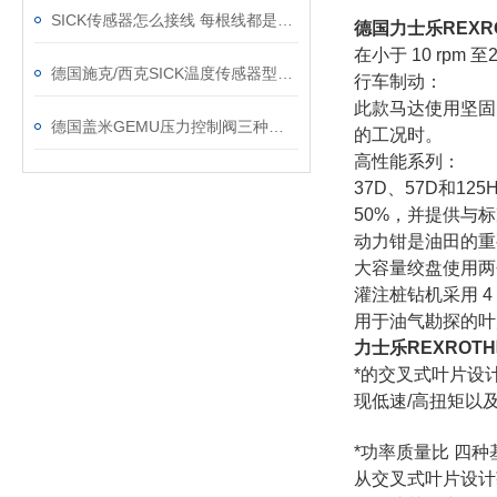
SICK传感器怎么接线 每根线都是干什么的
德国力士乐REXR
在小于 10 rp
德国施克/西克SICK温度传感器型号介绍
行车制动：
此款马达使用坚固
德国盖米GEMU压力控制阀三种类型
的工况时。
高性能系列：
37D、57D和1
50%，并提供与
动力钳是油田的重
大容量绞盘使用两
灌注桩钻机采用 
用于油气勘探的叶
力士乐REXROT
*的交叉式叶片设
现低速/高扭矩以及
*功率质量比 四种基
从交叉式叶片设计获