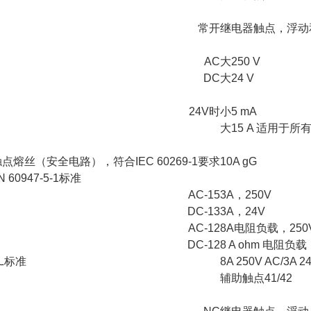
常开
继电器触点，浮动
AC
大250 V
DC
大24 V
24V时
小5 mA
大15 A 适用于所
点熔丝（安全电路），符合IEC 60269-1要求
10A gG
60947-5-1标准
AC-15
3A，250V
DC-13
3A，24V
AC-12
8A电阻负载，250
DC-12
8 A ohm 电阻负载
L标准
8A 250V AC/3
辅助触点41/42