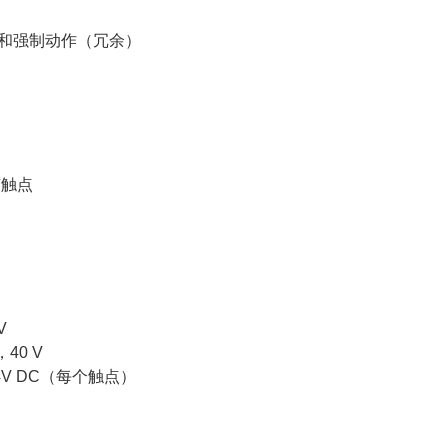
和强制动作（冗余）
有触点
V
，40 V
A 24V DC（每个触点）