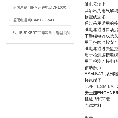
继电器输出
德国易福门IFM开关电源DN1030如何快速检修？
其输出为电气解
接配线选项
诺冠电磁阀CA/8125/W/60
通过采用适用的
继电器通过自动
常用BURKERT宝德流量计选型须知
下游继电器或接
用于持续监控安
继电器通过受监
用于检测连接电
用于检测连接电
辅助触点;
ESM-BA3..
接线端子
此外，ESM-BA
安士能ENCHNE
机械值和环境
壳体材料