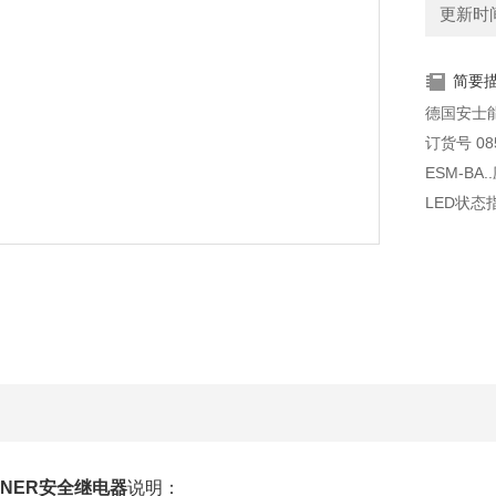
更新时间：
简要
德国安士能
订货号 08
ESM-BA
LED状态
单通道或
3个冗余
1个辅助
短路和接
HNER安全继电器
说明：