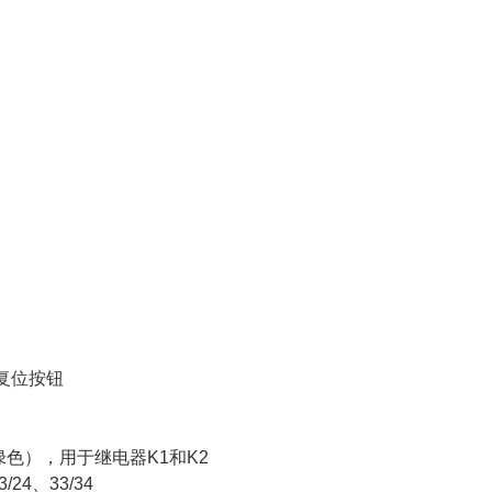
6 V 复位按钮
绿色），用于继电器K1和K2
/24、33/34