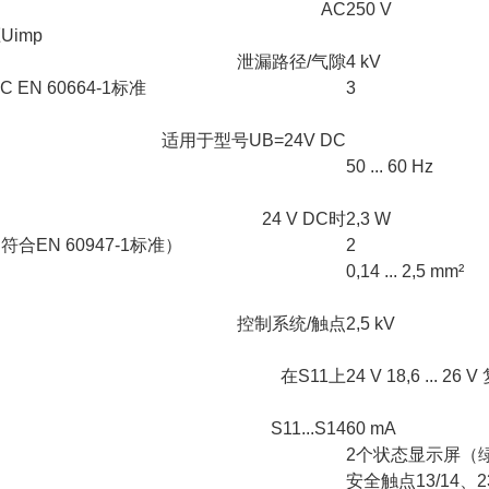
AC
250 V
imp
泄漏路径/气隙
4 kV
EN 60664-1标准
3
适用于型号UB=24V DC
50 ... 60 Hz
24 V DC时
2,3 W
合EN 60947-1标准）
2
0,14 ... 2,5 mm²
控制系统/触点
2,5 kV
在S11上
24 V 18,6 ... 2
S11...S14
60 mA
2个状态显示屏（
安全触点13/14、23