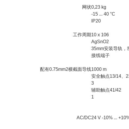
网状
0,23 kg
-15 ... 40 °C
IP20
工作周期
10 x 106
AgSnO2
35mm安装导轨，符合
接线端子
配有0.75mm2横截面导线
1000 m
安全触点13/14、23
3
辅助触点41/42
1
AC/DC
24 V -10% ... +10