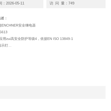
2026-05-11
访 问 量：749
描述：
ENCHNER安全继电器
5613
..应用zui高安全防护等级4，依据EN ISO 13849-1
指示灯
双通道控制
安全触点
触点（监控触点）
地故障监控功能