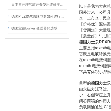
日本喜开理气缸开关使用维修注意事项
以下是我为大家总
国外过来，公司具
德国PILZ皮尔兹继电器如何进行测试步骤？
企，上市企，民企
【价格优】源头渠
德国宝德burkert变送器的选型
【货期短】大量现
【质量好】*，进
德国力士乐REXR
主要是指rexro
它既是电液转换元
在rexroth电
rexroth 电
它具有体积小,结构
典型的
德国力士乐
由永磁力矩马达、
少，右侧背压上升
阀芯两端的作用力
负载回油通过 C