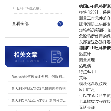
德国E+H恩格斯
E+H电磁流量计
模块化设计，采用符
测量工作元件兼容性
查看全部
延伸颈防止头部变
短锥/锥形端部，
危险场所使用的保护
头部变送器选择容易：
德国E+H恩格斯
相关文章
温度计
测量原理
RELATED ARTICLES
热电偶
特点/应用
Rexroth如何选择比例阀、伺服阀和高频响阀
英标
模块化温度仪表
意大利阿托斯ATOS电磁阀选型原则
应用广泛
可以在危险区中使
意大利OMAL欧玛尔执行器的分类及其性能作用
卡套螺纹过程连接
无延长颈