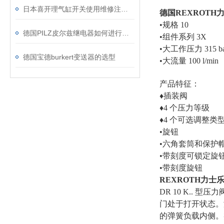
日本喜开理气缸开关使用维修注意事项
德国REXROTH
•规格 10
德国PILZ皮尔兹继电器如何进行测试步骤？
•组件系列 3X
•大工作压力 315 ba
德国宝德burkert变送器的选型
•大流量 100 l/min
产品特征：
♦插装阀
♦4 个压力等级
♦4 个可选调整类
•旋钮
•六角套筒和保护
•带刻度可锁定旋
•带刻度旋钮
REXROTH力士
DR 10 K..
门处于打开状态。液
的弹簧负载内侧。类