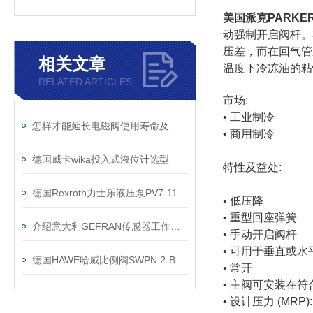
美国派克PARKE
动强制开启阀杆。32
压差，而在回气管
相关文章
温度下冷冻油的粘
RELATED ARTICLES
市场:
• 工业制冷
怎样才能延长电磁阀使用寿命及提高电磁阀
• 商用制冷
德国威卡wika投入式液位计选型
特性及益处:
德国Rexroth力士乐液压泵PV7-11系列的液压系统的冲洗步骤
• 低压降
• 重型回座弹簧
介绍意大利GEFRAN传感器工作原理
• 手动开启阀杆
• 可用于垂直或水
德国HAWE哈威比例阀SWPN 2-B-G24选型方法
• 常开
• 主阀可安装在
• 设计压力 (MRP): 27