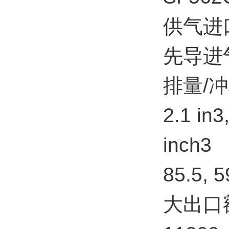
供气进
先导进气
排量/冲程
2.1 in3,
inch3
85.5, 5
大出口额