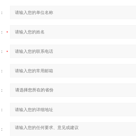
：
：
：
：
：
：
：