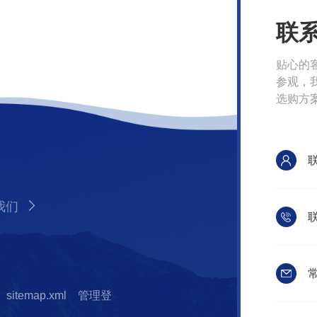
联
贴心的
参观，
选购方
我们
联
常
sitemap.xml
管理登