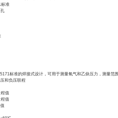
71标准
压孔
准
5171标准的焊接式设计，可用于测量氧气和乙炔压力，测量范围为0...0
正压和负压联程
量程值
量程值
程值