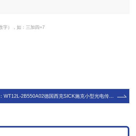
数字），如：三加四=7
：
WT12L-2B550A02德国西克SICK施克小型光电传感器