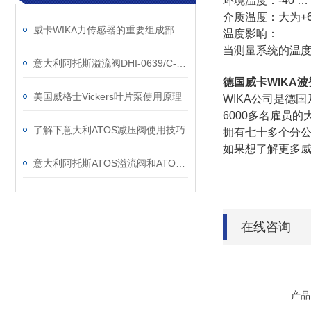
环境温度：-40 … 
介质温度：大为+6
威卡WIKA力传感器的重要组成部分有哪些
温度影响：
当测量系统的温度在参
意大利阿托斯溢流阀DHI-0639/C-X为什么发出机械噪声
德国威卡WIKA
美国威格士Vickers叶片泵使用原理
WIKA公司是德
6000多名雇员
了解下意大利ATOS减压阀使用技巧
拥有七十多个分公
如果想了解更多
意大利阿托斯ATOS溢流阀和ATOS其他阀类的区别在哪
在线咨询
产品