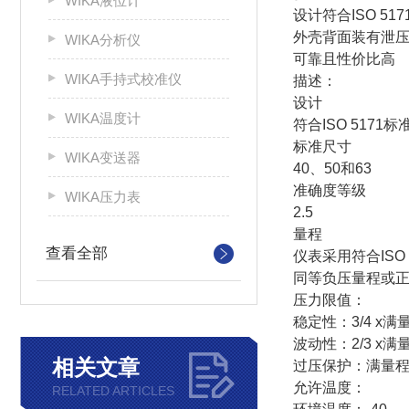
WIKA液位计
设计符合ISO 51
外壳背面装有泄
WIKA分析仪
可靠且性价比高
WIKA手持式校准仪
描述：
设计
WIKA温度计
符合ISO 5171标
标准尺寸
WIKA变送器
40、50和63
准确度等级
WIKA压力表
2.5
量程
查看全部
仪表采用符合ISO 
同等负压量程或
压力限值：
稳定性：3/4 x满
波动性：2/3 x满
相关文章
过压保护：满量
允许温度：
RELATED ARTICLES