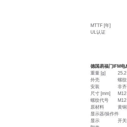
MTTF [年]
UL认证
德国易福门IFM
重量 [g]
25.2
外壳
螺纹
安装
非齐
尺寸 [mm]
M12 
螺纹代号
M12 
原材料
黄铜
显示器/操作件
显示
开关