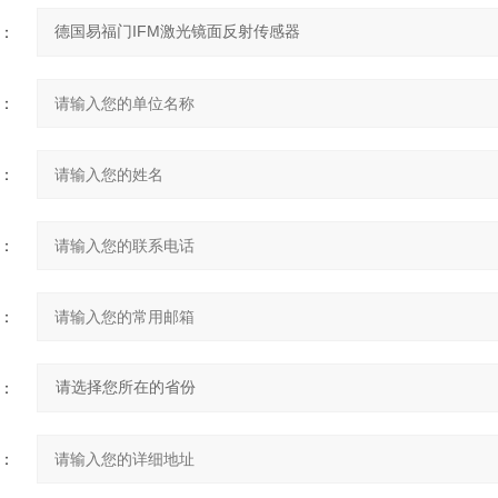
：
：
：
：
：
：
：