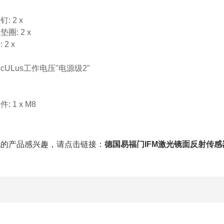
: 2 x
圈: 2 x
 2 x
cULus工作电压"电源级2"
: 1 x M8
现的产品感兴趣，请点击链接：
德国易福门IFM激光镜面反射传感