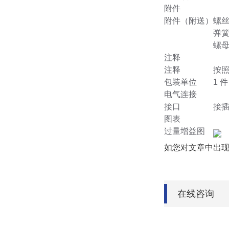
附件
附件（附送）
螺丝钉
弹簧垫
螺母:
注释
注释
按照
包装单位
1 件
电气连接
接口
接插件
图表
过量增益图
如您对文章中出
在线咨询