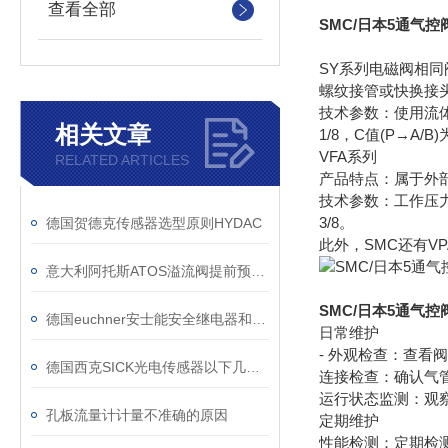
查看全部
SMC/日本5通气控
SY系列电磁阀相同
螺纹接管或快换接
技术参数：使用流体为空
相关文章
1/8，C值(P→A/B)为1
VFA系列
RELATED ARTICLES
产品特点：属于外部
技术参数：工作压力0.1
3/8。
德国贺德克传感器选型原则HYDAC
此外，SMC还有
意大利阿托斯ATOS溢流阀提前预防能避免操作中不必要的磨损
SMC/日本5通气控
德国euchner安士能安全继电器和控制系统
日常维护
- 外观检查：查
德国西克SICK光电传感器以下几方面应用
连接检查：确认气
运行状态监测：观
孔板流量计计量不准确的原因
定期维护
性能检测：定期检