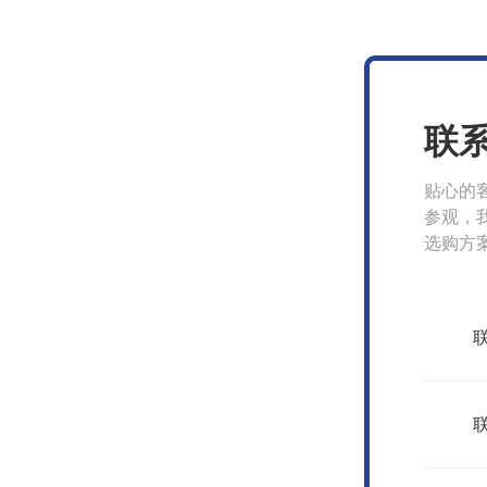
联
贴心的
参观，
选购方
我们
联