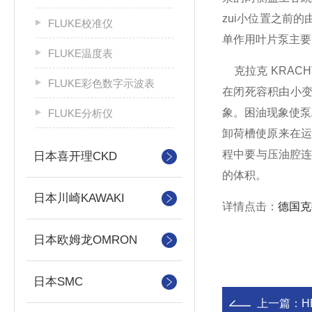
zui小位置之前
FLUKE校准仪
单作用叶片泵主要
FLUKE温度表
克拉克 KRAC
FLUKE彩色数字示波表
在闭死容积由小变
象。困油现象使泵
FLUKE分析仪
卸荷槽使原来在运
程中要与压油腔连
日本喜开理CKD
的体积。
日本川崎KAWAKI
详情点击：
德国克
日本欧姆龙OMRON
日本SMC
上一篇：