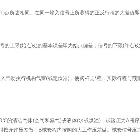
1)点所述相同。在同一输入信号上所测得的正反行程的大差值
信号的上限(始点)处的基本误差即为始点偏差；信号的下限(终点
入气动执行机构气室(或定位器)，使阀杆走*程，实际行程与
0℃的清洁气体(空气和氮气)或液体(水或煤油)；试验压力A程序
Pa时按允许压差做；B试验程序按阀的大工作压差做。试验信号