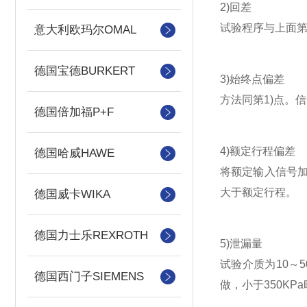
2)回差
试验程序与上面第
意大利欧玛尔OMAL
德国宝德BURKERT
3)始终点偏差
方法同第1)点。
德国倍加福P+F
4)额定行程偏差
德国哈威HAWE
将额定输入信号加
大于额定行程。
德国威卡WIKA
德国力士乐REXROTH
5)泄漏量
试验介质为10～5
德国西门子SIEMENS
做，小于350K