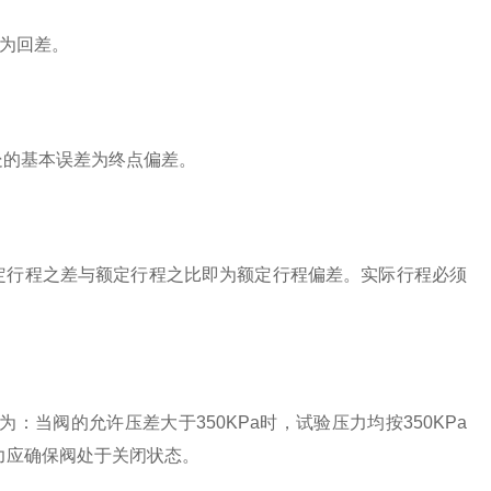
即为回差。
)处的基本误差为终点偏差。
额定行程之差与额定行程之比即为额定行程偏差。实际行程必须
为：当阀的允许压差大于350KPa时，试验压力均按350KPa
压力应确保阀处于关闭状态。