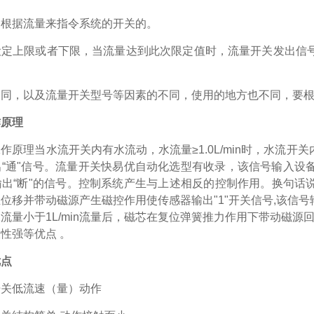
是根据流量来指令系统的开关的。
设定上限或者下限，当流量达到此次限定值时，流量开关发出信
不同，以及流量开关型号等因素的不同，使用的地方也不同，要
作原理
工作原理当水流开关内有水流动，水流量≥1.0L/min时，水流
出“通"信号。流量开关快易优自动化选型有收录，该信号输入设
出“断"的信号。控制系统产生与上述相反的控制作用。换句话说
位移并带动磁源产生磁控作用使传感器输出"1"开关信号,该信
流量小于1L/min流量后，磁芯在复位弹簧推力作用下带动磁源回
性强等优点 。
优点
开关低流速（量）动作